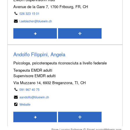
Avenue de la Gare 7, 1700 Fribourg, FR, CH
026 323 15 01
l.aebischer@bluewin.ch
Andolfo Filippini, Angela
Psicologa, psicoterapeuta riconosciuta a livello federale
Terapeuta EMDR adulti
Supervisore EMDR adulti
Via Muzzano 14, 6932 Breganzona, TI, CH
091 967 40 75
aandolfo@bluewin.ch
Website
©
Store Locator Software
StoreLocatorWidgets.com