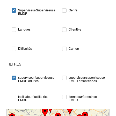
Superviseur/Superviseuse
Genre
EMDR
Langues
Clientèle
Difficultés
Canton
FILTRES
superviseur/superviseuse
superviseur/superviseuse
EMDR adultes
EMDR enfants/ados
facilitateur/facilitatrice
formateur/formatrice
EMDR
EMDR