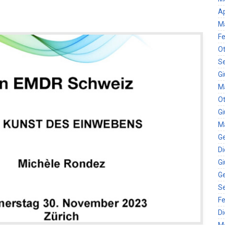
Ap
M
Fe
Ot
S
G
M
Ot
G
M
G
D
G
G
S
Fe
D
M