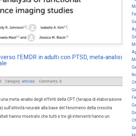
M
Fe
G
A
G
M
Ap
averso l’EMDR in adulti con PTSD, meta-analisi
M
ale
G
N
23
Category:
articolo
Comments:
0
Ot
G
Fe
a meta-analisi degli effetti della CPT (terapia di elaborazione
G
) sull’attività neurale alla base del fenomeno della crescita
D
ultati hanno mostrato che tutti e tre gli interventi hanno un
Ot
G
M