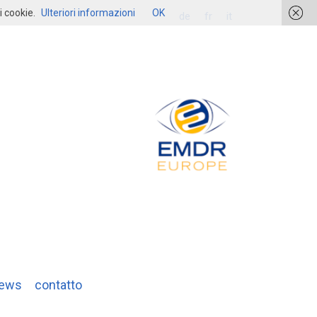
i cookie.
Ulteriori informazioni
OK
login
de
fr
it
ews
contatto