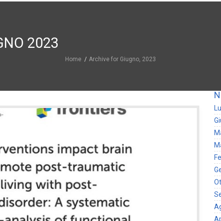
GNO 2023
Home
Archive for Giugno, 2023
N
Lu
G
M
M
Fe
G
Ot
S
A
Ap