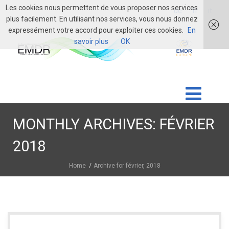
Les cookies nous permettent de vous proposer nos services
login
de
fr
it
plus facilement. En utilisant nos services, vous nous donnez
expressément votre accord pour exploiter ces cookies.
En
savoir plus
OK
MONTHLY ARCHIVES: FÉVRIER
2018
Home
Archive for février, 2018