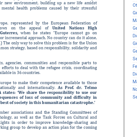
Ot
G
M
G
D
G
G
S
Fe
D
M
N
S