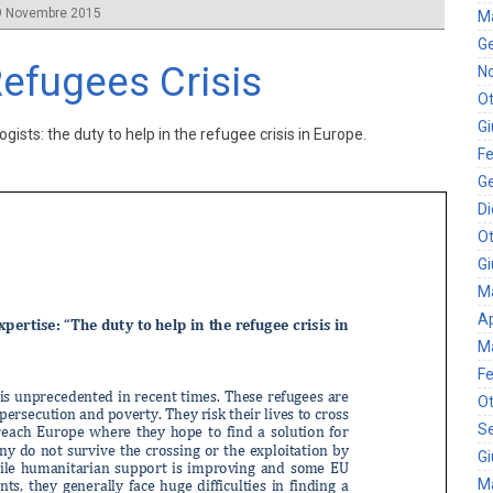
 Novembre 2015
M
G
efugees Crisis
N
Ot
G
ts: the duty to help in the refugee crisis in Europe.
Fe
G
D
Ot
G
M
Ap
M
Fe
Ot
S
G
M