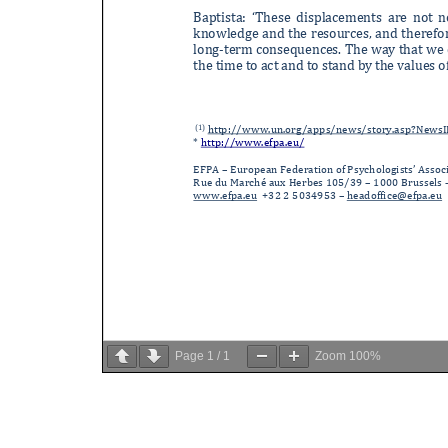
Page
1
/
1
Zoom
100%