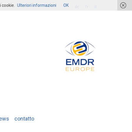
i cookie.
Ulteriori informazioni
OK
login
de
fr
it
ews
contatto