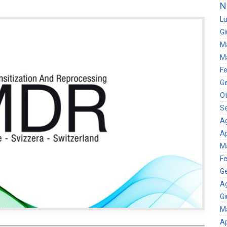
N
Lu
G
M
M
Fe
G
Ot
S
A
Ap
M
Fe
G
A
G
M
Ap