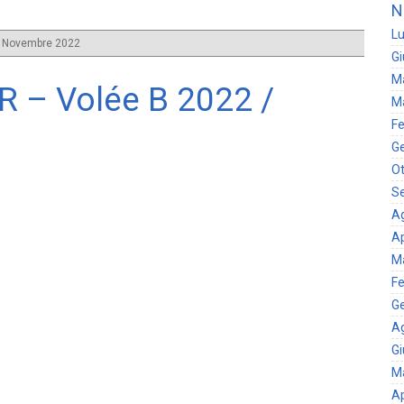
N
Lu
 Novembre 2022
G
M
 – Volée B 2022 /
M
Fe
G
Ot
S
A
Ap
M
Fe
G
A
G
M
Ap