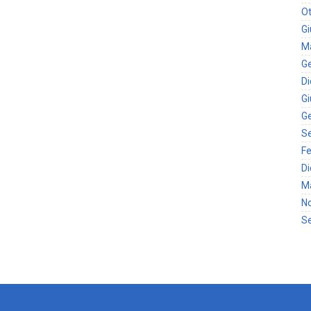
Ot
G
M
G
D
G
G
S
Fe
D
M
N
S