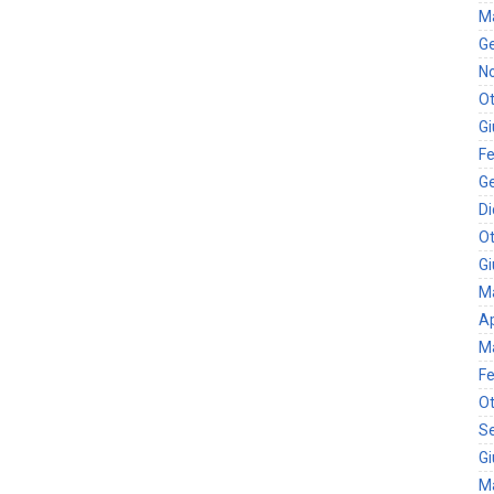
M
G
N
Ot
G
Fe
G
D
Ot
G
M
Ap
M
Fe
Ot
S
G
M