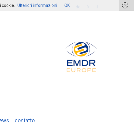
i cookie.
Ulteriori informazioni
OK
login
de
fr
it
ews
contatto