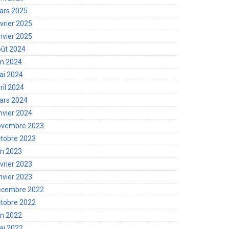
ars 2025
vrier 2025
nvier 2025
oût 2024
in 2024
ai 2024
ril 2024
ars 2024
nvier 2024
ovembre 2023
tobre 2023
in 2023
vrier 2023
nvier 2023
écembre 2022
tobre 2022
in 2022
ai 2022