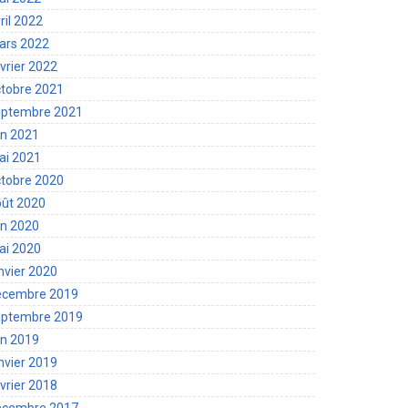
ril 2022
ars 2022
vrier 2022
tobre 2021
eptembre 2021
in 2021
ai 2021
tobre 2020
oût 2020
in 2020
ai 2020
nvier 2020
écembre 2019
eptembre 2019
in 2019
nvier 2019
vrier 2018
écembre 2017