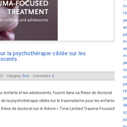
m
fé
ja
a
ju
m
av
r la psychothérapie ciblée sur les
m
escents
ja
n
022
Category:
livre
Comments:
0
oc
ju
fé
 enfants et les adolescents, fournit dans sa thèse de doctorat
ja
 de la psychothérapie ciblée sur le traumatisme pour les enfants
d
de la thèse de doctorat sur le thème « Time Limited Trauma-Focused
oc
ju
m