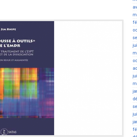
av
m
fé
oc
s
ju
m
oc
a
ju
m
ja
d
s
ju
ja
fé
d