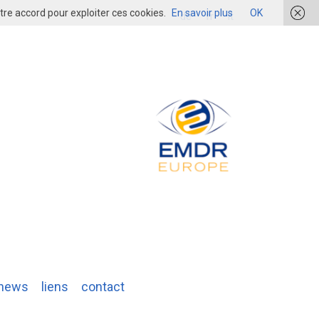
re accord pour exploiter ces cookies.
En savoir plus
OK
login
de
fr
it
news
liens
contact