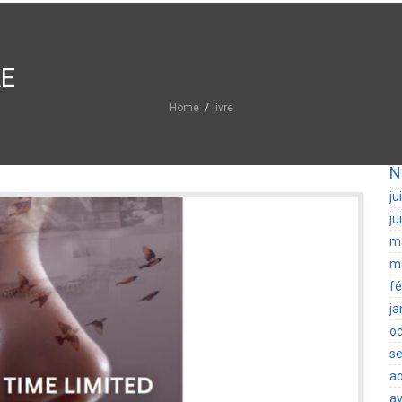
RE
Home
livre
N
ju
ju
m
m
fé
ja
oc
s
a
av