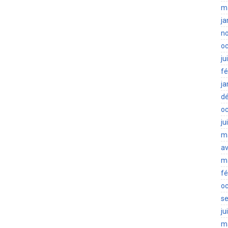
m
ja
n
oc
ju
fé
ja
d
oc
ju
m
av
m
fé
oc
s
ju
m