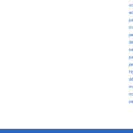
oc
a
ju
m
ja
d
s
ju
ja
fé
d
m
n
s