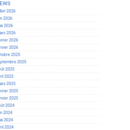
EWS
illet 2026
in 2026
ai 2026
ars 2026
vrier 2026
nvier 2026
tobre 2025
eptembre 2025
oût 2025
ril 2025
ars 2025
vrier 2025
nvier 2025
oût 2024
in 2024
ai 2024
ril 2024