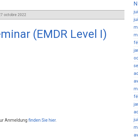
N
ju
7 octobre 2022
ju
m
minar (EMDR Level I)
m
fé
ja
oc
s
a
av
m
fé
ja
a
ju
 zur Anmeldung
finden Sie hier
.
m
av