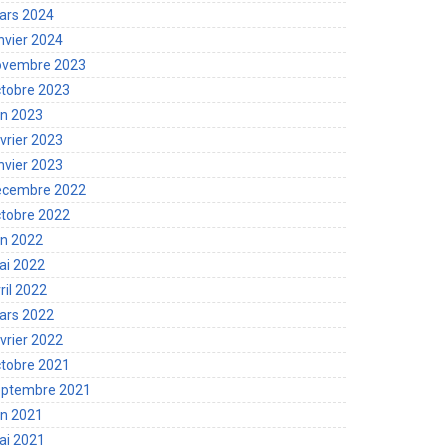
ars 2024
nvier 2024
ovembre 2023
tobre 2023
in 2023
vrier 2023
nvier 2023
écembre 2022
tobre 2022
in 2022
ai 2022
ril 2022
ars 2022
vrier 2022
tobre 2021
eptembre 2021
in 2021
ai 2021