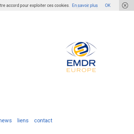
re accord pour exploiter ces cookies.
En savoir plus
OK
login
de
fr
it
news
liens
contact