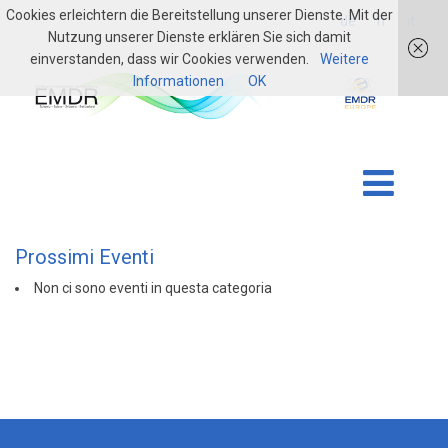
Cookies erleichtern die Bereitstellung unserer Dienste. Mit der
login
de
fr
it
Nutzung unserer Dienste erklären Sie sich damit
einverstanden, dass wir Cookies verwenden.
Weitere
Informationen
OK
Prossimi Eventi
Non ci sono eventi in questa categoria