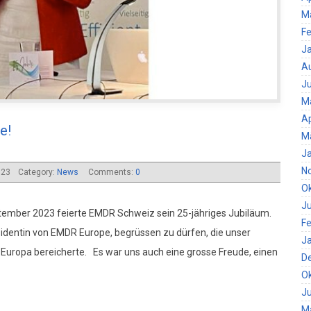
M
Fe
J
A
Ju
M
Ap
e!
M
J
N
023
Category:
News
Comments:
0
O
Ju
tember 2023 feierte EMDR Schweiz sein 25-jähriges Jubiläum.
Fe
sidentin von EMDR Europe, begrüssen zu dürfen, die unser
J
Europa bereicherte. Es war uns auch eine grosse Freude, einen
D
O
Ju
M