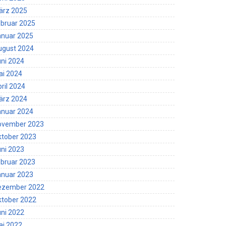
ärz 2025
bruar 2025
anuar 2025
ugust 2024
ni 2024
ai 2024
ril 2024
ärz 2024
anuar 2024
ovember 2023
ktober 2023
ni 2023
bruar 2023
anuar 2023
ezember 2022
ktober 2022
ni 2022
ai 2022