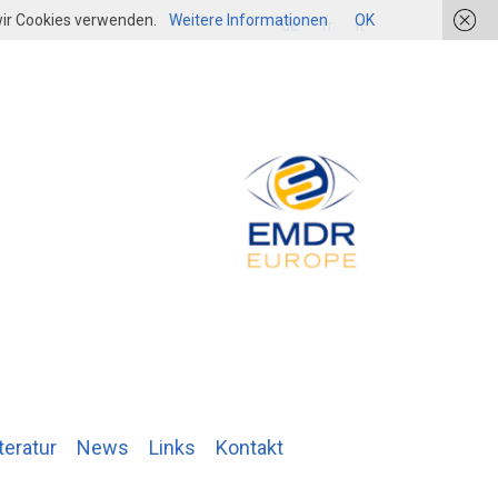
 wir Cookies verwenden.
Weitere Informationen
OK
login
de
fr
it
teratur
News
Links
Kontakt