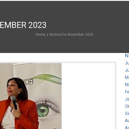
EMBER 2023
Home
Archive for November, 2023
N
Ju
Ju
M
M
Fe
J
O
S
A
Ap