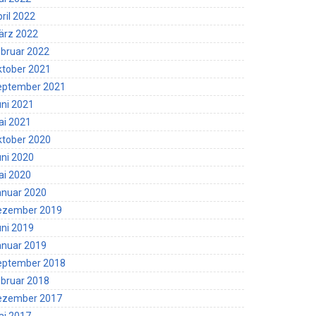
ril 2022
ärz 2022
bruar 2022
ktober 2021
eptember 2021
ni 2021
ai 2021
ktober 2020
ni 2020
ai 2020
anuar 2020
ezember 2019
ni 2019
anuar 2019
eptember 2018
bruar 2018
ezember 2017
ai 2017