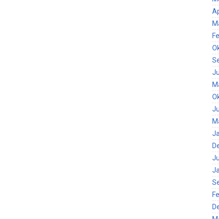
Ap
M
Fe
O
S
Ju
M
O
Ju
M
J
D
Ju
J
S
Fe
D
M