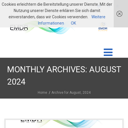
Cookies erleichtern die Bereitstellung unserer Dienste. Mit der
login
de
fr
it
Nutzung unserer Dienste erklären Sie sich damit
einverstanden, dass wir Cookies verwenden.
Weitere
Informationen
OK
MONTHLY ARCHIVES: AUGUST
2024
Home
Archive for August, 2024