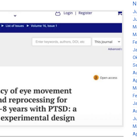
N
Ju
Ju
M
M
Fe
J
O
S
A
Ap
M
Fe
J
A
Ju
M
Ap