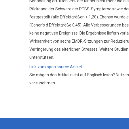
Behandlung erfüllten 79% der Kinder nicht mehr die dia
Rückgang der Schwere der PTBS-Symptome sowie der 
festgestellt (alle Effektgrößen > 1,20). Ebenso wurde e
(Cohen’s d Effektgröße 0,45). Alle Verbesserungen be
keine negativen Ereignisse. Die Ergebnisse liefern vorl
Wirksamkeit von sechs EMDR-Sitzungen zur Reduzierun
Verringerung des elterlichen Stresses. Weitere Studien
unterstützen.
Link zum open source Artikel
Sie mögen den Artikel nicht auf Englisch lesen? Nutzen
vorzunehmen.