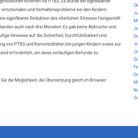
gnostischen Kriterien für PTBS. Es wurde ein signifikanter
O
emotionalen und Verhaltensprobleme bei den Kindern
Ju
ine signifikante Reduktion des elterlichen Stresses festgestellt
M
standen auch nach drei Monaten. Es gab keine Abbrüche und
J
äufige Hinweise auf die Sicherheit, Durchführbarkeit und
D
Ju
g von PTBS und Komorbiditäten bei jungen Kindern sowie zur
J
 sind erforderlich, um diese vorläufigen Befunde zu
S
Fe
D
 Sie die Möglichkeit, die Übersetzung gleich im Browser
M
N
S