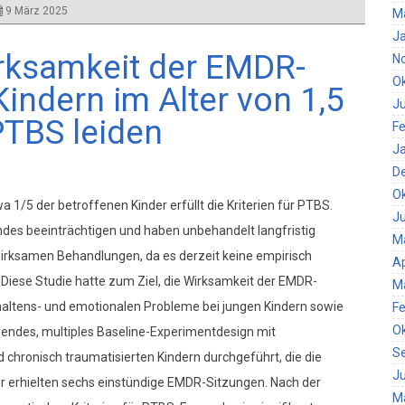
9 März 2025
M
J
Wirksamkeit der EMDR-
N
O
Kindern im Alter von 1,5
Ju
PTBS leiden
Fe
J
D
O
a 1/5 der betroffenen Kinder erfüllt die Kriterien für PTBS.
Ju
des beeinträchtigen und haben unbehandelt langfristig
M
wirksamen Behandlungen, da es derzeit keine empirisch
Ap
. Diese Studie hatte zum Ziel, die Wirksamkeit der EMDR-
M
ltens- und emotionalen Probleme bei jungen Kindern sowie
Fe
O
erendes, multiples Baseline-Experimentdesign mit
S
chronisch traumatisierten Kindern durchgeführt, die die
Ju
er erhielten sechs einstündige EMDR-Sitzungen. Nach der
M