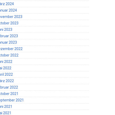
ärz 2024
anuar 2024
ovember 2023
ktober 2023
ni 2023
bruar 2023
anuar 2023
ezember 2022
ktober 2022
ni 2022
ai 2022
ril 2022
ärz 2022
bruar 2022
ktober 2021
eptember 2021
ni 2021
ai 2021