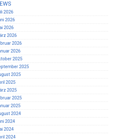
EWS
li 2026
ni 2026
ai 2026
ärz 2026
bruar 2026
anuar 2026
ktober 2025
eptember 2025
ugust 2025
ril 2025
ärz 2025
bruar 2025
anuar 2025
ugust 2024
ni 2024
ai 2024
ril 2024