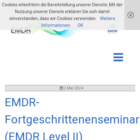
Cookies erleichtern die Bereitstellung unserer Dienste. Mit der
login
de
fr
it
Nutzung unserer Dienste erklären Sie sich damit
einverstanden, dass wir Cookies verwenden.
Weitere
Informationen
OK
2 Mai 2024
EMDR-
Fortgeschrittenenseminar
(EMDR Level II)