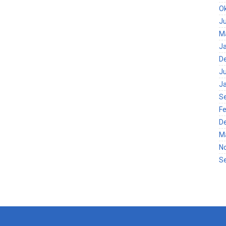
O
Ju
M
J
D
Ju
J
S
Fe
D
M
N
S