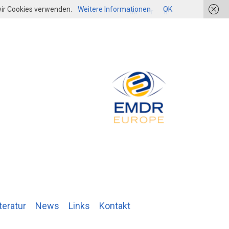
 wir Cookies verwenden.
Weitere Informationen
OK
login
de
fr
it
teratur
News
Links
Kontakt