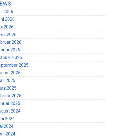
EWS
li 2026
ni 2026
ai 2026
ärz 2026
bruar 2026
anuar 2026
ktober 2025
eptember 2025
ugust 2025
ril 2025
ärz 2025
bruar 2025
anuar 2025
ugust 2024
ni 2024
ai 2024
ril 2024