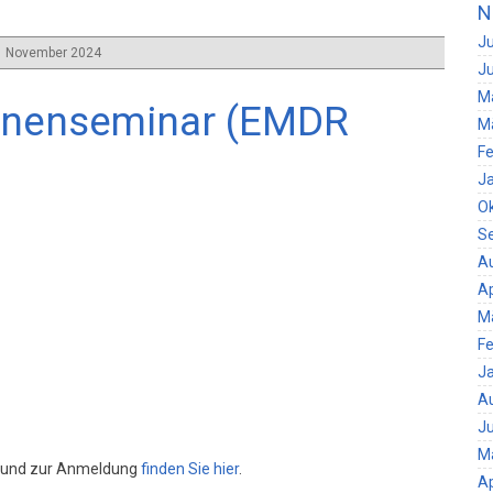
N
Ju
 November 2024
Ju
M
enenseminar (EMDR
M
Fe
J
O
S
A
Ap
M
Fe
J
A
Ju
M
r und zur Anmeldung
finden Sie hier
.
Ap