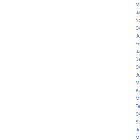
M
J
N
O
Ju
Fe
J
D
O
Ju
M
Ap
M
Fe
O
S
Ju
M