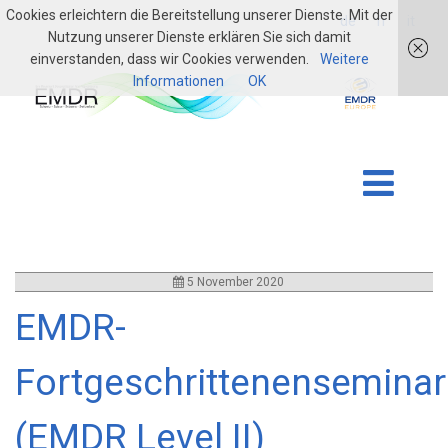
Cookies erleichtern die Bereitstellung unserer Dienste. Mit der
login
de
fr
it
Nutzung unserer Dienste erklären Sie sich damit
einverstanden, dass wir Cookies verwenden.
Weitere
Informationen
OK
5 November 2020
EMDR-
Fortgeschrittenenseminar
(EMDR Level II)